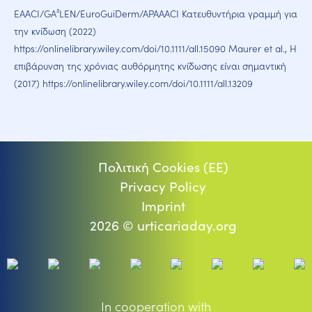
EAACI/GA²LEN/EuroGuiDerm/APAAACI Κατευθυντήρια γραμμή για
την κνίδωση (2022)
https://onlinelibrary.wiley.com/doi/10.1111/all.15090 Maurer et al., Η
επιβάρυνση της χρόνιας αυθόρμητης κνίδωσης είναι σημαντική
(2017) https://onlinelibrary.wiley.com/doi/10.1111/all.13209
Πολιτική Cookies (ΕΕ)
Privacy Policy
Imprint
2026 © urticariaday.org
In cooperation with