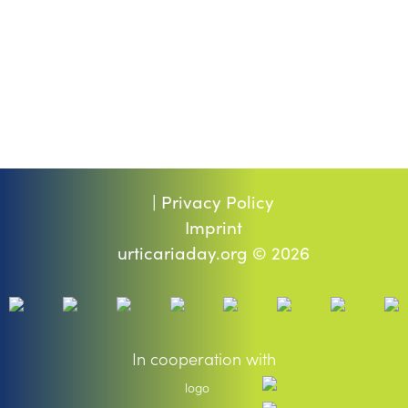
Privacy Policy |
Imprint
2026 © urticariaday.org
In cooperation with