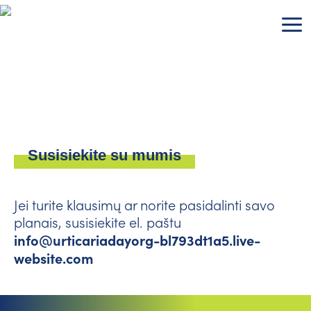
Pereiti
prie
turinio
Susisiekite su mumis
Jei turite klausimų ar norite pasidalinti savo
planais, susisiekite el. paštu
info@urticariadayorg-bl793dt1a5.live-
website.com