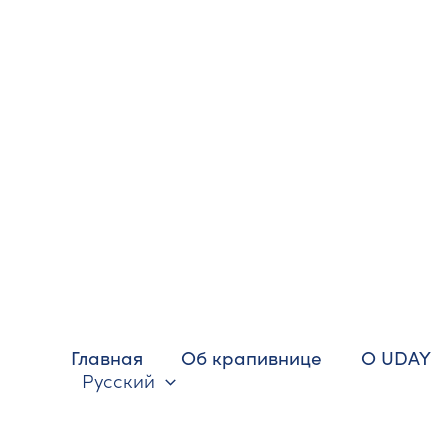
Перейти
к
содержимому
Главная
Об крапивнице
О UDAY
Русский