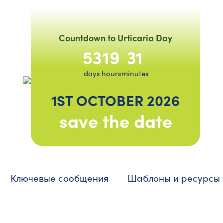
Countdown to Urticaria Day
53
19
31
days
hours
minutes
1ST OCTOBER 2026
save the date
Ключевые сообщения
Шаблоны и ресурсы