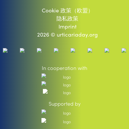
Cookie 政策（欧盟）
隐私政策
Imprint
2026 © urticariaday.org
In cooperation with
Supported by