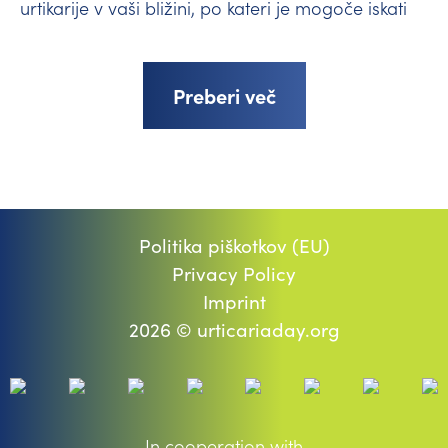
urtikarije v vaši bližini, po kateri je mogoče iskati
Preberi več
Politika piškotkov (EU)
Privacy Policy
Imprint
2026 © urticariaday.org
In cooperation with