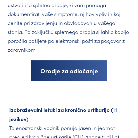
ustvarili to spletno orodje, ki vam pomaga
dokumentirati vaše simptome, njihov vpliv in kaj
cenite pri zdravljenju in obvladovanju vašega
stanja. Po zaključku spletnega orodja si lahko kopijo
poročila pošljete po elektronski pošti za pogovor z
zdravnikom.
Orodje za odločanje
Izobraževalni letaki za kronično urtikarijo (11
jezikov)
Ta enostranski vodnik ponuja jasen in jedrnat
pregled kronične urtikarije (CU), znane tudi kot