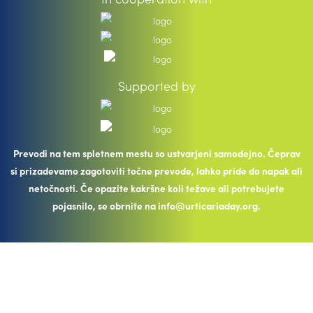
Supported by
Prevodi na tem spletnem mestu so ustvarjeni samodejno. Čeprav
si prizadevamo zagotoviti točne prevode, lahko pride do napak ali
netočnosti. Če opazite kakršne koli težave ali potrebujete
pojasnilo, se obrnite na info@urticariaday.org.