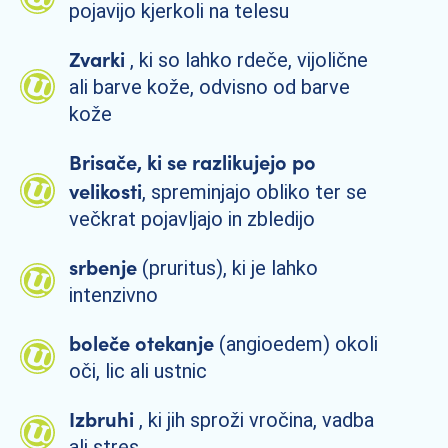
pojavijo kjerkoli na telesu
Zvarki
, ki so lahko rdeče, vijolične
ali barve kože, odvisno od barve
kože
Brisače, ki se razlikujejo po
velikosti
, spreminjajo obliko ter se
večkrat pojavljajo in zbledijo
srbenje
(pruritus), ki je lahko
intenzivno
boleče otekanje
(angioedem) okoli
oči, lic ali ustnic
Izbruhi
, ki jih sproži vročina, vadba
ali stres