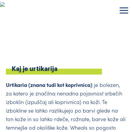
Skip
to
content
Kaj je urtikarija
Urtikaria (znana tudi kot koprivnica)
je bolezen,
za katero je značilna nenadna pojavnost srbečih
izboklin (izpuščaj ali koprivnica) na koži. Te
izbokline se lahko razlikujejo po barvi glede na
ton kože in so lahko rdeče, rožnate, barve kože ali
temnejše od okoliške kože. Wheals so pogosto