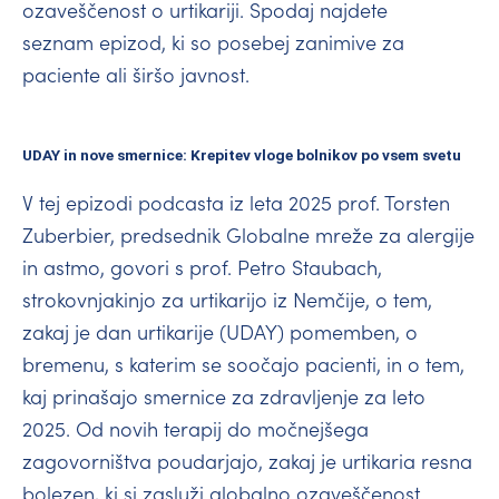
ozaveščenost o urtikariji. Spodaj najdete
seznam epizod, ki so posebej zanimive za
paciente ali širšo javnost.
UDAY in nove smernice: Krepitev vloge bolnikov po vsem svetu
V tej epizodi podcasta iz leta 2025 prof. Torsten
Zuberbier, predsednik Globalne mreže za alergije
in astmo, govori s prof. Petro Staubach,
strokovnjakinjo za urtikarijo iz Nemčije, o tem,
zakaj je dan urtikarije (UDAY) pomemben, o
bremenu, s katerim se soočajo pacienti, in o tem,
kaj prinašajo smernice za zdravljenje za leto
2025. Od novih terapij do močnejšega
zagovorništva poudarjajo, zakaj je urtikaria resna
bolezen, ki si zasluži globalno ozaveščenost.